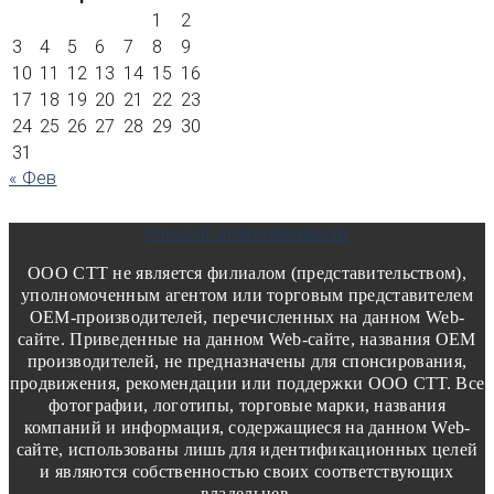
1
2
3
4
5
6
7
8
9
10
11
12
13
14
15
16
17
18
19
20
21
22
23
24
25
26
27
28
29
30
31
« Фев
Отказ от ответственности
ООО СТТ не является филиалом (представительством),
уполномоченным агентом или торговым представителем
OEM-производителей, перечисленных на данном Web-
сайте. Приведенные на данном Web-сайте, названия OEM
производителей, не предназначены для спонсирования,
продвижения, рекомендации или поддержки ООО СТТ. Все
фотографии, логотипы, торговые марки, названия
компаний и информация, содержащиеся на данном Web-
сайте, использованы лишь для идентификационных целей
и являются собственностью своих соответствующих
владельцев.